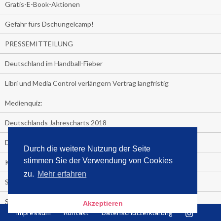
Gratis-E-Book-Aktionen
Gefahr fürs Dschungelcamp!
PRESSEMITTEILUNG
Deutschland im Handball-Fieber
Libri und Media Control verlängern Vertrag langfristig
Medienquiz:
Deutschlands Jahrescharts 2018
Die TV-Quotenkönige 2018
Durch die weitere Nutzung der Seite
stimmen Sie der Verwendung von Cookies
KNV und Media Control verlängern vorzeitig Zusammenarbeit
zu.
Mehr erfahren
STRENG VERTRAULICH
Streaming verändert TV?
Akzeptieren
Impressum
Kontakt
Datenschutzerklärung