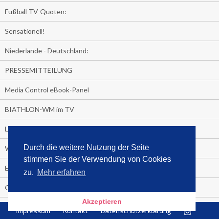
Fußball TV-Quoten:
Sensationell!
Niederlande - Deutschland:
PRESSEMITTEILUNG
Media Control eBook-Panel
BIATHLON-WM im TV
Lagerfelds N°5
Durch die weitere Nutzung der Seite
Wer schaut täglich fast sieben Stunden Fernsehen?
stimmen Sie der Verwendung von Cookies
Es Pilchert allerorten
zu.
Mehr erfahren
Geheime Promi-Bücher-Bestenliste
Akzeptieren
Gratis-E-Book-Aktionen
Impressum
Kontakt
Datenschutzerklärung