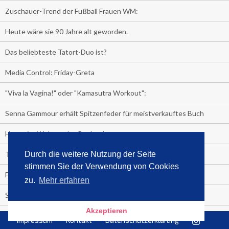
Zuschauer-Trend der Fußball Frauen WM:
Heute wäre sie 90 Jahre alt geworden.
Das beliebteste Tatort-Duo ist?
Media Control: Friday-Greta
"Viva la Vagina!" oder "Kamasutra Workout":
Senna Gammour erhält Spitzenfeder für meistverkauftes Buch
Heute ist Welttag des Buches!
TV-Marktanteile auf einen Blick
Durch die weitere Nutzung der Seite
stimmen Sie der Verwendung von Cookies
Fußball TV-Quoten:
zu.
Mehr erfahren
Sensationell!
Akzeptieren
Niederlande - Deutschland:
Impressum
Kontakt
Datenschutzerklärung