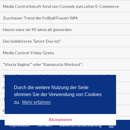
Media Control beruft Arnd von Conrady zum Leiter E-Commerce
Zuschauer-Trend der Fußball Frauen WM:
Heute wäre sie 90 Jahre alt geworden.
Das beliebteste Tatort-Duo ist?
Media Control: Friday-Greta
"Viva la Vagina!" oder "Kamasutra Workout":
Senna Gammour erhält Spitzenfeder für meistverkauftes Buch
Heute ist Welttag des Buches!
Durch die weitere Nutzung der Seite
stimmen Sie der Verwendung von Cookies
TV-Marktanteile auf einen Blick
zu.
Mehr erfahren
Fußball TV-Quoten:
Akzeptieren
Sensationell!
Impressum
Kontakt
Datenschutzerklärung