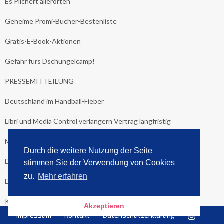
Es Pilchert allerorten
Geheime Promi-Bücher-Bestenliste
Gratis-E-Book-Aktionen
Gefahr fürs Dschungelcamp!
PRESSEMITTEILUNG
Deutschland im Handball-Fieber
Libri und Media Control verlängern Vertrag langfristig
Medienquiz:
Durch die weitere Nutzung der Seite
Deutschlands Jahrescharts 2018
stimmen Sie der Verwendung von Cookies
zu.
Mehr erfahren
Die TV-Quotenkönige 2018
KNV und Media Control verlängern vorzeitig Zusammenarbeit
Akzeptieren
Impressum
Kontakt
Datenschutzerklärung
STRENG VERTRAULICH