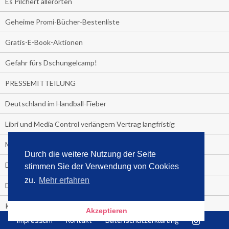
Es Pilchert allerorten
Geheime Promi-Bücher-Bestenliste
Gratis-E-Book-Aktionen
Gefahr fürs Dschungelcamp!
PRESSEMITTEILUNG
Deutschland im Handball-Fieber
Libri und Media Control verlängern Vertrag langfristig
Medienquiz:
Durch die weitere Nutzung der Seite
Deutschlands Jahrescharts 2018
stimmen Sie der Verwendung von Cookies
zu.
Mehr erfahren
Die TV-Quotenkönige 2018
KNV und Media Control verlängern vorzeitig Zusammenarbeit
Akzeptieren
Impressum
Kontakt
Datenschutzerklärung
STRENG VERTRAULICH