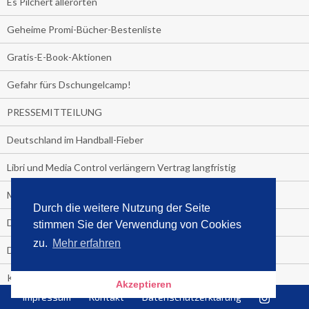
Es Pilchert allerorten
Geheime Promi-Bücher-Bestenliste
Gratis-E-Book-Aktionen
Gefahr fürs Dschungelcamp!
PRESSEMITTEILUNG
Deutschland im Handball-Fieber
Libri und Media Control verlängern Vertrag langfristig
Medienquiz:
Durch die weitere Nutzung der Seite
Deutschlands Jahrescharts 2018
stimmen Sie der Verwendung von Cookies
zu.
Mehr erfahren
Die TV-Quotenkönige 2018
KNV und Media Control verlängern vorzeitig Zusammenarbeit
Akzeptieren
Impressum
Kontakt
Datenschutzerklärung
STRENG VERTRAULICH