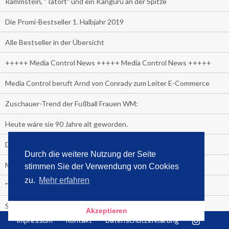
Rammstein, "Tatort" und ein Känguru an der Spitze
Die Promi-Bestseller 1. Halbjahr 2019
Alle Bestseller in der Übersicht
+++++ Media Control News +++++ Media Control News +++++
Media Control beruft Arnd von Conrady zum Leiter E-Commerce
Zuschauer-Trend der Fußball Frauen WM:
Heute wäre sie 90 Jahre alt geworden.
Das beliebteste Tatort-Duo ist?
Durch die weitere Nutzung der Seite
Media Control: Friday-Greta
stimmen Sie der Verwendung von Cookies
zu.
Mehr erfahren
"Viva la Vagina!" oder "Kamasutra Workout":
Senna Gammour erhält Spitzenfeder für meistverkauftes Buch
Akzeptieren
Impressum
Kontakt
Datenschutzerklärung
Heute ist Welttag des Buches!