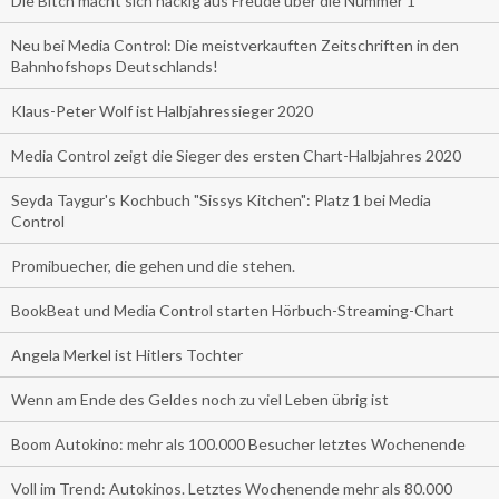
Die Bitch macht sich nackig aus Freude über die Nummer 1
Neu bei Media Control: Die meistverkauften Zeitschriften in den
Bahnhofshops Deutschlands!
Klaus-Peter Wolf ist Halbjahressieger 2020
Media Control zeigt die Sieger des ersten Chart-Halbjahres 2020
Seyda Taygur's Kochbuch "Sissys Kitchen": Platz 1 bei Media
Control
Promibuecher, die gehen und die stehen.
BookBeat und Media Control starten Hörbuch-Streaming-Chart
Angela Merkel ist Hitlers Tochter
Wenn am Ende des Geldes noch zu viel Leben übrig ist
Boom Autokino: mehr als 100.000 Besucher letztes Wochenende
Voll im Trend: Autokinos. Letztes Wochenende mehr als 80.000