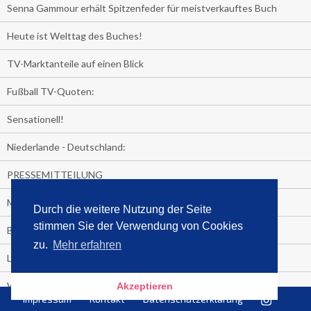
Senna Gammour erhält Spitzenfeder für meistverkauftes Buch
Heute ist Welttag des Buches!
TV-Marktanteile auf einen Blick
Fußball TV-Quoten:
Sensationell!
Niederlande - Deutschland:
PRESSEMITTEILUNG
Media Control eBook-Panel
Durch die weitere Nutzung der Seite
stimmen Sie der Verwendung von Cookies
BIATHLON-WM im TV
zu.
Mehr erfahren
Lagerfelds N°5
Wer schaut täglich fast sieben Stunden Fernsehen?
Akzeptieren
Impressum
Kontakt
Datenschutzerklärung