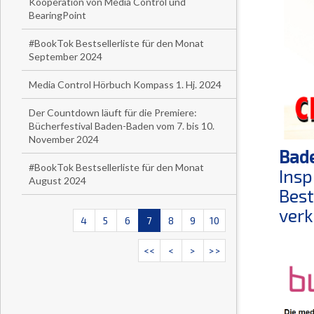
Kooperation von Media Control und
BearingPoint
#BookTok Bestsellerliste für den Monat
September 2024
Media Control Hörbuch Kompass 1. Hj. 2024
Der Countdown läuft für die Premiere:
Bücherfestival Baden-Baden vom 7. bis 10.
November 2024
Bade
#BookTok Bestsellerliste für den Monat
Insp
August 2024
Best
verk
4
5
6
7
8
9
10
<<
<
>
>>