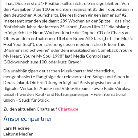
That. Diese erste #1-Position sollte nicht die einzige bleiben. Von
den Ausgaben 3 bis 100 erreichten insgesamt 83 die Topposition in
den deutschen Albumcharts. Die restlichen gingen immer auf #2.
Insgesamt standen sie damit 289 Wochen an der Spitze – das sind
fünfeinhalb Jahre der letzten 25 Jahre! „Bravo Hits 21“ die bislang
erfolgreichste: Neun Wochen führte die Doppel-CD die Charts an.
Ob es an dem enthaltenen Titel der Bravo All Stars („Let The Music
Heal Your Soul“), der schonungslosen medizinischen Erkenntnis
„Männer sind Schweine“ oder dem musikalischen Comeback „You’re
My Heart, You’re My Soul 1998“ lag? Media Control sagt
Glückwunsch zum 100. oder kurz: Bravo!
Die unabhängigen deutschen Musikcharts: Wöchentliche,
mengenbasierte Rangfolge der relevantesten Songs und Alben in
Deutschland. Die Ermittlung erfolgt auf Basis physischer und
digitaler Verkäufe, Audio- und Video-Streams sowie Radio-Airplay.
Gezählt werden Kauf- und Nutzungsmengen – wie international
üblich – Stück für Stück.
Zu den aktuellen Charts auf
Charts.de
Ansprechpartner
Lars Niedrée
Leitung Medien -