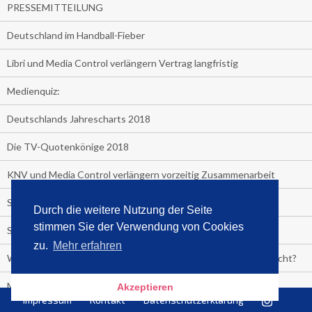
PRESSEMITTEILUNG
Deutschland im Handball-Fieber
Libri und Media Control verlängern Vertrag langfristig
Medienquiz:
Deutschlands Jahrescharts 2018
Die TV-Quotenkönige 2018
KNV und Media Control verlängern vorzeitig Zusammenarbeit
STRENG VERTRAULICH
Durch die weitere Nutzung der Seite
stimmen Sie der Verwendung von Cookies
Streaming verändert TV?
zu.
Mehr erfahren
Welcher TV-Sender hat seine Marktanteile seit 2013 vervierfacht?
Michelle for President!
Akzeptieren
Impressum
Kontakt
Datenschutzerklärung