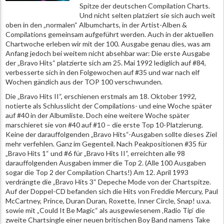
Spitze der deutschen Compilation Charts.
Und nicht selten platziert sie sich auch weit
oben in den „normalen“ Albumcharts, in der Artist-Alben &
Compilations gemeinsam aufgeführt werden. Auch in der aktuellen
Chartwoche erleben wir mit der 100. Ausgabe genau dies, was am
Anfang jedoch bei weitem nicht absehbar war: Die erste Ausgabe
der „Bravo Hits“ platzierte sich am 25. Mai 1992 lediglich auf #84,
verbesserte sich in den Folgewochen auf #35 und war nach elf
Wochen gänzlich aus der TOP 100 verschwunden.
Die „Bravo Hits II“, erschienen erstmals am 18. Oktober 1992,
notierte als Schlusslicht der Compilations- und eine Woche später
auf #40 in der Albumliste. Doch eine weitere Woche später
marschieret sie von #40 auf #10 – die erste Top 10-Platzierung.
Keine der darauffolgenden „Bravo Hits“-Ausgaben sollte dieses Ziel
mehr verfehlen. Ganz im Gegenteil. Nach Peakpositionen #35 für
„Bravo Hits 1“ und #6 für „Bravo Hits II“, erreichten alle 98
darauffolgenden Ausgaben immer die Top 2. (Alle 100 Ausgaben
sogar die Top 2 der Compilation Charts!) Am 12. April 1993
verdrängte die „Bravo Hits 3“ Depeche Mode von der Chartspitze.
Auf der Doppel-CD befanden sich die Hits von Freddie Mercury, Paul
McCartney, Prince, Duran Duran, Roxette, Inner Circle, Snap! u.v.a.
sowie mit „Could It Be Magic“ als ausgewiesenem ‚Radio Tip‘ die
zweite Chartsingle einer neuen britischen Boy Band namens Take