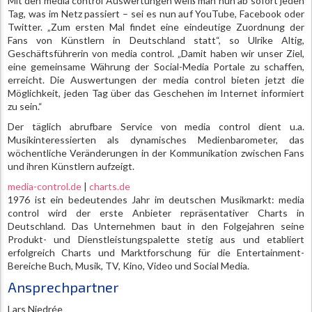
Mit den media control Auswertungen weiß man nun ab sofort jeden
Tag, was im Netz passiert – sei es nun auf YouTube, Facebook oder
Twitter. „Zum ersten Mal findet eine eindeutige Zuordnung der
Fans von Künstlern in Deutschland statt“, so Ulrike Altig,
Geschäftsführerin von media control. „Damit haben wir unser Ziel,
eine gemeinsame Währung der Social-Media Portale zu schaffen,
erreicht. Die Auswertungen der media control bieten jetzt die
Möglichkeit, jeden Tag über das Geschehen im Internet informiert
zu sein.“
Der täglich abrufbare Service von media control dient u.a.
Musikinteressierten als dynamisches Medienbarometer, das
wöchentliche Veränderungen in der Kommunikation zwischen Fans
und ihren Künstlern aufzeigt.
media-control.de
|
charts.de
1976 ist ein bedeutendes Jahr im deutschen Musikmarkt: media
control wird der erste Anbieter repräsentativer Charts in
Deutschland. Das Unternehmen baut in den Folgejahren seine
Produkt- und Dienstleistungspalette stetig aus und etabliert
erfolgreich Charts und Marktforschung für die Entertainment-
Bereiche Buch, Musik, TV, Kino, Video und Social Media.
Ansprechpartner
Lars Niedrée