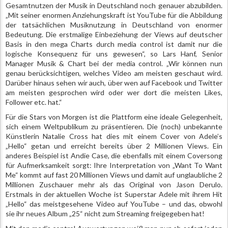
Gesamtnutzen der Musik in Deutschland noch genauer abzubilden.
„Mit seiner enormen Anziehungskraft ist YouTube für die Abbildung
der tatsächlichen Musiknutzung in Deutschland von enormer
Bedeutung. Die erstmalige Einbeziehung der Views auf deutscher
Basis in den mega Charts durch media control ist damit nur die
logische Konsequenz für uns gewesen“, so Lars Hanf, Senior
Manager Musik & Chart bei der media control. „Wir können nun
genau berücksichtigen, welches Video am meisten geschaut wird.
Darüber hinaus sehen wir auch, über wen auf Facebook und Twitter
am meisten gesprochen wird oder wer dort die meisten Likes,
Follower etc. hat.“
Für die Stars von Morgen ist die Plattform eine ideale Gelegenheit,
sich einem Weltpublikum zu präsentieren. Die (noch) unbekannte
Künstlerin Natalie Cross hat dies mit einem Cover von Adele’s
„Hello“ getan und erreicht bereits über 2 Millionen Views. Ein
anderes Beispiel ist Andie Case, die ebenfalls mit einem Coversong
für Aufmerksamkeit sorgt: Ihre Interpretation von „Want To Want
Me“ kommt auf fast 20 Millionen Views und damit auf unglaubliche 2
Millionen Zuschauer mehr als das Original von Jason Derulo.
Erstmals in der aktuellen Woche ist Superstar Adele mit ihrem Hit
„Hello“ das meistgesehene Video auf YouTube – und das, obwohl
sie ihr neues Album „25“ nicht zum Streaming freigegeben hat!