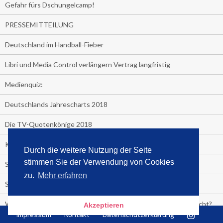
Gefahr fürs Dschungelcamp!
PRESSEMITTEILUNG
Deutschland im Handball-Fieber
Libri und Media Control verlängern Vertrag langfristig
Medienquiz:
Deutschlands Jahrescharts 2018
Die TV-Quotenkönige 2018
KNV und Media Control verlängern vorzeitig Zusammenarbeit
Durch die weitere Nutzung der Seite
stimmen Sie der Verwendung von Cookies
STRENG VERTRAULICH
zu.
Mehr erfahren
Streaming verändert TV?
Welcher TV-Sender hat seine Marktanteile seit 2013 vervierfacht?
Akzeptieren
Impressum
Kontakt
Datenschutzerklärung