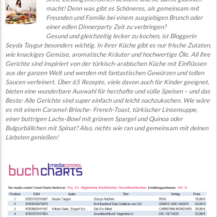
macht! Denn was gibt es Schöneres, als
g
emeinsam mit
Freunden und F
amilie bei einem ausgiebigen Brunch oder
einer edlen Dinnerparty Zeit zu verbringen?
Ge
sund un
d gleichzeitig lecker zu kochen, ist Bloggerin
Seyda Taygur besonders wichtig. In ihrer Küche gibt es nur frische Zutaten,
wie knackiges Gemüse, aromatische Kräuter und hochwertige Öle. All ihre
Gerichte sind inspiriert von der türkisch-arabischen Küche mit Einflüssen
aus der ganzen Welt und werden mit fantastischen Gewürzen und tollen
Saucen verfeinert. Über 65 Rezepte, viele davon auch für Kinder geeignet,
bieten eine wunderbare Auswahl für herzhafte und süße Speisen – und das
Beste: Alle Gerichte sind super einfach und leicht nachzukochen. Wie wäre
es mit einem Caramel-Brioche- French-Toast, türkischer Linsensuppe,
einer buttrigen Lachs-Bowl mit grünem Spargel und Quinoa oder
Bulgurbällchen mit Spinat? Also, nichts wie ran und gemeinsam mit deinen
Liebsten genießen!