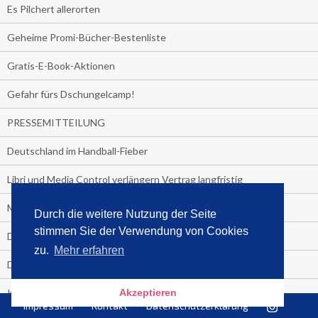
Es Pilchert allerorten
Geheime Promi-Bücher-Bestenliste
Gratis-E-Book-Aktionen
Gefahr fürs Dschungelcamp!
PRESSEMITTEILUNG
Deutschland im Handball-Fieber
Libri und Media Control verlängern Vertrag langfristig
Medienquiz:
Durch die weitere Nutzung der Seite
stimmen Sie der Verwendung von Cookies
Deutschlands Jahrescharts 2018
zu.
Mehr erfahren
Die TV-Quotenkönige 2018
KNV und Media Control verlängern vorzeitig Zusammenarbeit
Akzeptieren
Impressum
Kontakt
Datenschutzerklärung