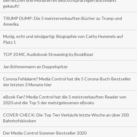
den letzten drei Monaten im deutschsprachigen Buchmarkt
gekauft!
TRUMP DUMP: Die 5 meisterverkauften Bücher zu Trump und
Amerika
Mutig, echt und einzigartig: Biographie von Cathy Hummels auf
Platz 1
TOP 20 MC Audiobook Streaming by BookBeat
Jan Böhmermann an Doppelspitze
Corona Fehlalarm? Media Control hat die 5 Corona-Buch-Bestseller
der letzten 3 Monate hier
eBook-Fan? Media Control hat die 5 meistverkauften Reader von
2020 und die Top 5 der meistgelesenen eBooks
COVER-CHECK: Die Top Ten Verkäufe letzte Woche an über 200
Bahnhofskiosken
Der Media Control Sommer-Bestseller 2020