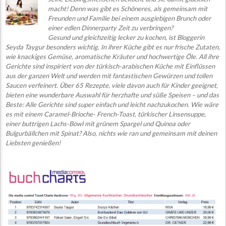
macht! Denn was gibt es Schöneres, als
g
emeinsam mit
Freunden und F
amilie bei einem ausgiebigen Brunch oder
einer edlen Dinnerparty Zeit zu verbringen?
Ge
sund un
d gleichzeitig lecker zu kochen, ist Bloggerin
Seyda Taygur besonders wichtig. In ihrer Küche gibt es nur frische Zutaten,
wie knackiges Gemüse, aromatische Kräuter und hochwertige Öle. All ihre
Gerichte sind inspiriert von der türkisch-arabischen Küche mit Einflüssen
aus der ganzen Welt und werden mit fantastischen Gewürzen und tollen
Saucen verfeinert. Über 65 Rezepte, viele davon auch für Kinder geeignet,
bieten eine wunderbare Auswahl für herzhafte und süße Speisen – und das
Beste: Alle Gerichte sind super einfach und leicht nachzukochen. Wie wäre
es mit einem Caramel-Brioche- French-Toast, türkischer Linsensuppe,
einer buttrigen Lachs-Bowl mit grünem Spargel und Quinoa oder
Bulgurbällchen mit Spinat? Also, nichts wie ran und gemeinsam mit deinen
Liebsten genießen!