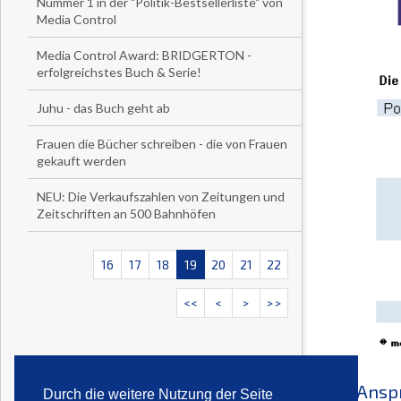
Nummer 1 in der "Politik-Bestsellerliste" von
Media Control
Media Control Award: BRIDGERTON -
erfolgreichstes Buch & Serie!
Juhu - das Buch geht ab
Frauen die Bücher schreiben - die von Frauen
gekauft werden
NEU: Die Verkaufszahlen von Zeitungen und
Zeitschriften an 500 Bahnhöfen
16
17
18
19
20
21
22
<<
<
>
>>
Ansp
Durch die weitere Nutzung der Seite