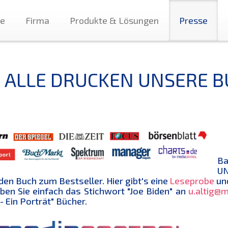
te
Firma
Produkte & Lösungen
Presse
E ALLE DRUCKEN UNSERE 
Ba
UN
den Buch zum Bestseller. Hier gibt's eine
Leseprobe
und
ben Sie einfach das Stichwort "Joe Biden" an
u.altig@m
- Ein Porträt" Bücher.