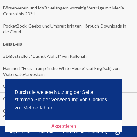
Börsenverein und MVB verlängern vorzeitig Verträge mit Media
Control bis 2024
PocketBook, Ceebo und Umbreit bringen Hörbuch-Downloads in
die Cloud
Bella Bella
#1-Bestseller: "Das ist Alpha!" von Kollegah
Hammer! "Fear: Trump in the White House" (auf Englisch) von
Watergate-Urgestein
Wie alt sind die TV-Zuschauer
Durch die weitere Nutzung der Seite
Geisterfahrer auf Überholspur
stimmen Sie der Verwendung von Cookies
zu.
Mehr erfahren
Gegen Einsamkeit: Single-Haushalte schauen täglich fast 6
Stunden TV
Akzeptieren
TV-Quote:
Impressum
Kontakt
Datenschutzerklärung