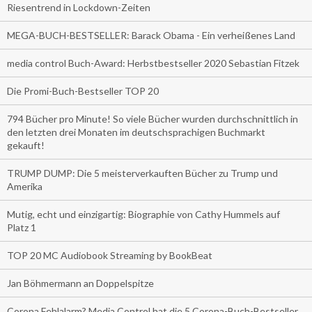
Riesentrend in Lockdown-Zeiten
MEGA-BUCH-BESTSELLER: Barack Obama - Ein verheißenes Land
media control Buch-Award: Herbstbestseller 2020 Sebastian Fitzek
Die Promi-Buch-Bestseller TOP 20
794 Bücher pro Minute! So viele Bücher wurden durchschnittlich in
den letzten drei Monaten im deutschsprachigen Buchmarkt
gekauft!
TRUMP DUMP: Die 5 meisterverkauften Bücher zu Trump und
Amerika
Mutig, echt und einzigartig: Biographie von Cathy Hummels auf
Platz 1
TOP 20 MC Audiobook Streaming by BookBeat
Jan Böhmermann an Doppelspitze
Corona Fehlalarm? Media Control hat die 5 Corona-Buch-Bestseller