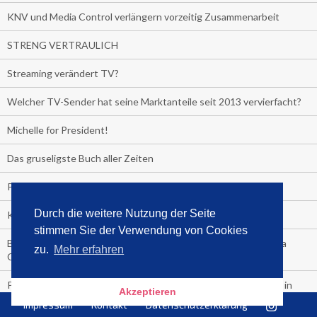
KNV und Media Control verlängern vorzeitig Zusammenarbeit
STRENG VERTRAULICH
Streaming verändert TV?
Welcher TV-Sender hat seine Marktanteile seit 2013 vervierfacht?
Michelle for President!
Das gruseligste Buch aller Zeiten
Promi-Biografien
Durch die weitere Nutzung der Seite
Kerkeling erhält Spitzenfeder für meistverkauftes Buch
stimmen Sie der Verwendung von Cookies
Börsenverein und MVB verlängern vorzeitig Verträge mit Media
zu.
Mehr erfahren
Control bis 2024
PocketBook, Ceebo und Umbreit bringen Hörbuch-Downloads in
Akzeptieren
die Cloud
Impressum
Kontakt
Datenschutzerklärung