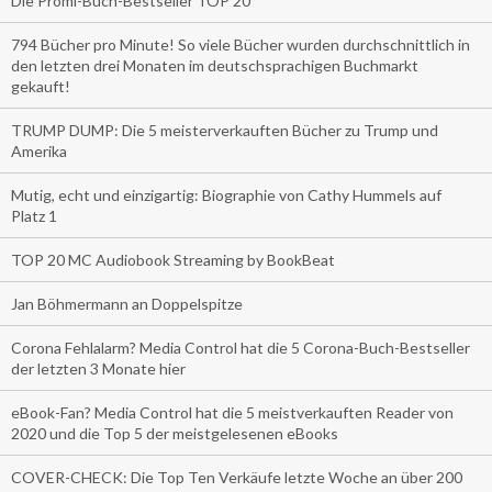
Die Promi-Buch-Bestseller TOP 20
794 Bücher pro Minute! So viele Bücher wurden durchschnittlich in
den letzten drei Monaten im deutschsprachigen Buchmarkt
gekauft!
TRUMP DUMP: Die 5 meisterverkauften Bücher zu Trump und
Amerika
Mutig, echt und einzigartig: Biographie von Cathy Hummels auf
Platz 1
TOP 20 MC Audiobook Streaming by BookBeat
Jan Böhmermann an Doppelspitze
Corona Fehlalarm? Media Control hat die 5 Corona-Buch-Bestseller
der letzten 3 Monate hier
eBook-Fan? Media Control hat die 5 meistverkauften Reader von
2020 und die Top 5 der meistgelesenen eBooks
COVER-CHECK: Die Top Ten Verkäufe letzte Woche an über 200