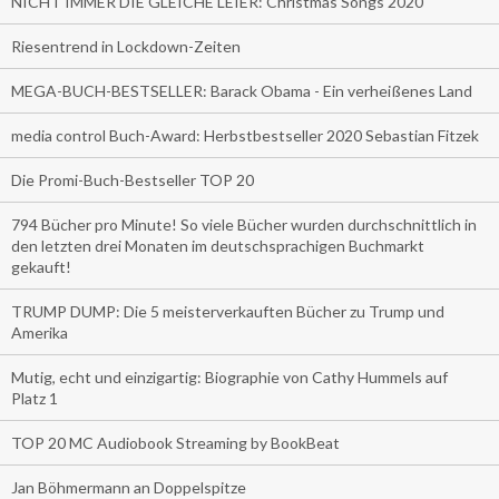
NICHT IMMER DIE GLEICHE LEIER: Christmas Songs 2020
Riesentrend in Lockdown-Zeiten
MEGA-BUCH-BESTSELLER: Barack Obama - Ein verheißenes Land
media control Buch-Award: Herbstbestseller 2020 Sebastian Fitzek
Die Promi-Buch-Bestseller TOP 20
794 Bücher pro Minute! So viele Bücher wurden durchschnittlich in
den letzten drei Monaten im deutschsprachigen Buchmarkt
gekauft!
TRUMP DUMP: Die 5 meisterverkauften Bücher zu Trump und
Amerika
Mutig, echt und einzigartig: Biographie von Cathy Hummels auf
Platz 1
TOP 20 MC Audiobook Streaming by BookBeat
Jan Böhmermann an Doppelspitze