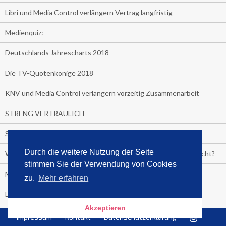
Libri und Media Control verlängern Vertrag langfristig
Medienquiz:
Deutschlands Jahrescharts 2018
Die TV-Quotenkönige 2018
KNV und Media Control verlängern vorzeitig Zusammenarbeit
STRENG VERTRAULICH
Streaming verändert TV?
Durch die weitere Nutzung der Seite
Welcher TV-Sender hat seine Marktanteile seit 2013 vervierfacht?
stimmen Sie der Verwendung von Cookies
Michelle for President!
zu.
Mehr erfahren
Das gruseligste Buch aller Zeiten
Akzeptieren
Promi-Biografien
Impressum
Kontakt
Datenschutzerklärung