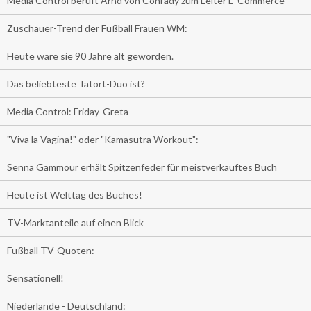
Media Control beruft Arnd von Conrady zum Leiter E-Commerce
Zuschauer-Trend der Fußball Frauen WM:
Heute wäre sie 90 Jahre alt geworden.
Das beliebteste Tatort-Duo ist?
Media Control: Friday-Greta
"Viva la Vagina!" oder "Kamasutra Workout":
Senna Gammour erhält Spitzenfeder für meistverkauftes Buch
Heute ist Welttag des Buches!
TV-Marktanteile auf einen Blick
Fußball TV-Quoten:
Sensationell!
Niederlande - Deutschland: