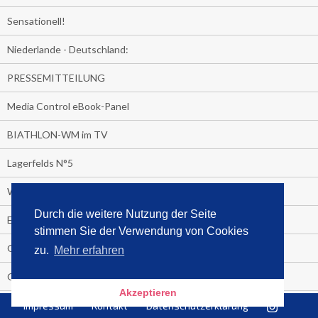
Sensationell!
Niederlande - Deutschland:
PRESSEMITTEILUNG
Media Control eBook-Panel
BIATHLON-WM im TV
Lagerfelds N°5
Wer schaut täglich fast sieben Stunden Fernsehen?
Durch die weitere Nutzung der Seite
Es Pilchert allerorten
stimmen Sie der Verwendung von Cookies
Geheime Promi-Bücher-Bestenliste
zu.
Mehr erfahren
Gratis-E-Book-Aktionen
Akzeptieren
Gefahr fürs Dschungelcamp!
Impressum
Kontakt
Datenschutzerklärung