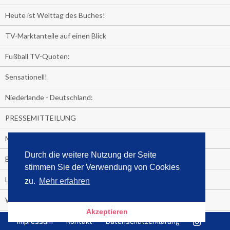
Heute ist Welttag des Buches!
TV-Marktanteile auf einen Blick
Fußball TV-Quoten:
Sensationell!
Niederlande - Deutschland:
PRESSEMITTEILUNG
Media Control eBook-Panel
Durch die weitere Nutzung der Seite
BIATHLON-WM im TV
stimmen Sie der Verwendung von Cookies
Lagerfelds N°5
zu.
Mehr erfahren
Wer schaut täglich fast sieben Stunden Fernsehen?
Akzeptieren
Es Pilchert allerorten
Impressum
Kontakt
Datenschutzerklärung