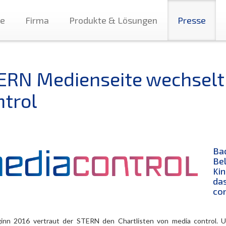
te
Firma
Produkte & Lösungen
Presse
ERN Medienseite wechselt
ntrol
Ba
Bel
Ki
da
co
inn 2016 vertraut der STERN den Chartlisten von media control. Ulri