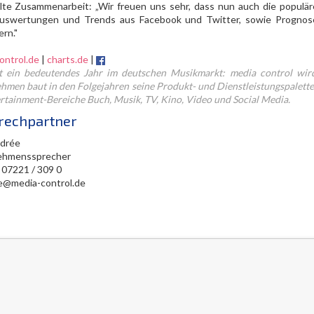
lte Zusammenarbeit: „Wir freuen uns sehr, dass nun auch die populä
swertungen und Trends aus Facebook und Twitter, sowie Prognosen
rn."
ontrol.de
|
charts.de
|
t ein bedeutendes Jahr im deutschen Musikmarkt: media control wird
hmen baut in den Folgejahren seine Produkt- und Dienstleistungspalette 
ertainment-Bereiche Buch, Musik, TV, Kino, Video und Social Media.
rechpartner
edrée
ehmenssprecher
 07221 / 309 0
ee@media-control.de