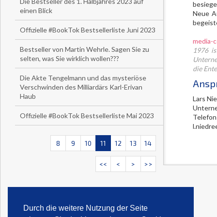
Die Bestseller des 1. Halbjahres 2023 auf
besiege
einen Blick
Neue Au
begeiste
Offizielle #BookTok Bestsellerliste Juni 2023
media-c
Bestseller von Martin Wehrle. Sagen Sie zu
1976 is
selten, was Sie wirklich wollen???
Unterne
die Ent
Die Akte Tengelmann und das mysteriöse
Ansp
Verschwinden des Milliardärs Karl-Erivan
Haub
Lars Ni
Untern
Offizielle #BookTok Bestsellerliste Mai 2023
Telefon
l.niedr
8
9
10
11
12
13
14
<<
<
>
>>
Durch die weitere Nutzung der Seite