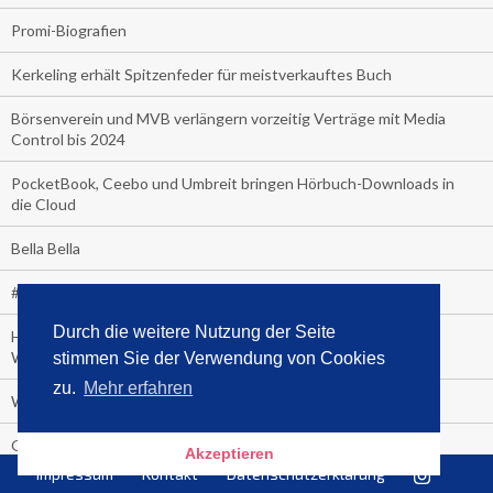
Promi-Biografien
Kerkeling erhält Spitzenfeder für meistverkauftes Buch
Börsenverein und MVB verlängern vorzeitig Verträge mit Media
Control bis 2024
PocketBook, Ceebo und Umbreit bringen Hörbuch-Downloads in
die Cloud
Bella Bella
#1-Bestseller: "Das ist Alpha!" von Kollegah
Durch die weitere Nutzung der Seite
Hammer! "Fear: Trump in the White House" (auf Englisch) von
Watergate-Urgestein
stimmen Sie der Verwendung von Cookies
zu.
Mehr erfahren
Wie alt sind die TV-Zuschauer
Geisterfahrer auf Überholspur
Akzeptieren
Impressum
Kontakt
Datenschutzerklärung
Gegen Einsamkeit: Single-Haushalte schauen täglich fast 6