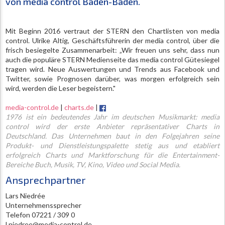
von media control Baden-Baden.
Mit Beginn 2016 vertraut der STERN den Chartlisten von media
control. Ulrike Altig, Geschäftsführerin der media control, über die
frisch besiegelte Zusammenarbeit: „Wir freuen uns sehr, dass nun
auch die populäre STERN Medienseite das media control Gütesiegel
tragen wird. Neue Auswertungen und Trends aus Facebook und
Twitter, sowie Prognosen darüber, was morgen erfolgreich sein
wird, werden die Leser begeistern."
media-control.de
|
charts.de
|
1976 ist ein bedeutendes Jahr im deutschen Musikmarkt: media
control wird der erste Anbieter repräsentativer Charts in
Deutschland. Das Unternehmen baut in den Folgejahren seine
Produkt- und Dienstleistungspalette stetig aus und etabliert
erfolgreich Charts und Marktforschung für die Entertainment-
Bereiche Buch, Musik, TV, Kino, Video und Social Media.
Ansprechpartner
Lars Niedrée
Unternehmenssprecher
Telefon 07221 / 309 0
l.niedree@media-control.de