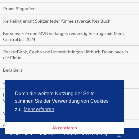
Promi-Biografien
Kerkeling erhält Spitzenfeder für meistverkauftes Buch
Börsenverein und MVB verlängern vorzeitig Verträge mit Media
Control bis 2024
PocketBook, Ceebo und Umbreit bringen Hörbuch-Downloads in
die Cloud
Bella Bella
#1-Bestseller: "Das ist Alpha!" von Kollegah
Durch die weitere Nutzung der Seite
Hammer! "Fear: Trump in the White House" (auf Englisch) von
Watergate-Urgestein
stimmen Sie der Verwendung von Cookies
zu.
Mehr erfahren
Wie alt sind die TV-Zuschauer
Geisterfahrer auf Überholspur
Akzeptieren
Impressum
Kontakt
Datenschutzerklärung
Gegen Einsamkeit: Single-Haushalte schauen täglich fast 6