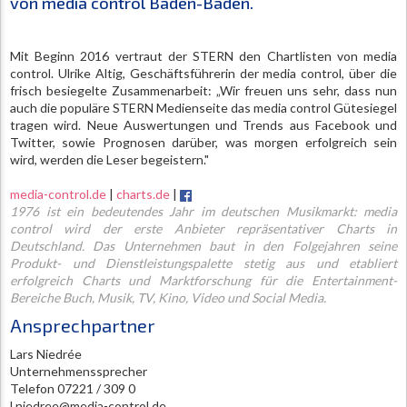
von media control Baden-Baden.
Mit Beginn 2016 vertraut der STERN den Chartlisten von media
control. Ulrike Altig, Geschäftsführerin der media control, über die
frisch besiegelte Zusammenarbeit: „Wir freuen uns sehr, dass nun
auch die populäre STERN Medienseite das media control Gütesiegel
tragen wird. Neue Auswertungen und Trends aus Facebook und
Twitter, sowie Prognosen darüber, was morgen erfolgreich sein
wird, werden die Leser begeistern."
media-control.de
|
charts.de
|
1976 ist ein bedeutendes Jahr im deutschen Musikmarkt: media
control wird der erste Anbieter repräsentativer Charts in
Deutschland. Das Unternehmen baut in den Folgejahren seine
Produkt- und Dienstleistungspalette stetig aus und etabliert
erfolgreich Charts und Marktforschung für die Entertainment-
Bereiche Buch, Musik, TV, Kino, Video und Social Media.
Ansprechpartner
Lars Niedrée
Unternehmenssprecher
Telefon 07221 / 309 0
l.niedree@media-control.de