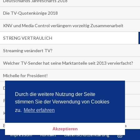
Deutschlands Jahrescharts 2018
Die TV-Quotenkönige 2018
KNV und Media Control verlängern vorzeitig Zusammenarbeit
STRENG VERTRAULICH
Streaming verändert TV?
Welcher TV-Sender hat seine Marktanteile seit 2013 vervierfacht?
Michelle for President!
Das gruseligste Buch aller Zeiten
Durch die weitere Nutzung der Seite
Promi-Biografien
stimmen Sie der Verwendung von Cookies
zu.
Mehr erfahren
Kerkeling erhält Spitzenfeder für meistverkauftes Buch
Börsenverein und MVB verlängern vorzeitig Verträge mit Media
Akzeptieren
Control bis 2024
Impressum
Kontakt
Datenschutzerklärung