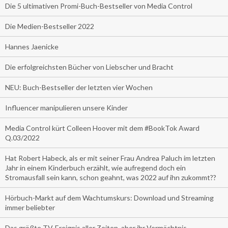
Die 5 ultimativen Promi-Buch-Bestseller von Media Control
Die Medien-Bestseller 2022
Hannes Jaenicke
Die erfolgreichsten Bücher von Liebscher und Bracht
NEU: Buch-Bestseller der letzten vier Wochen
Influencer manipulieren unsere Kinder
Media Control kürt Colleen Hoover mit dem #BookTok Award
Q.03/2022
Hat Robert Habeck, als er mit seiner Frau Andrea Paluch im letzten
Jahr in einem Kinderbuch erzählt, wie aufregend doch ein
Stromausfall sein kann, schon geahnt, was 2022 auf ihn zukommt??
Hörbuch-Markt auf dem Wachtumskurs: Download und Streaming
immer beliebter
Das größte TV-Ereignis aller Zeiten, aber ihr Vermächtnis