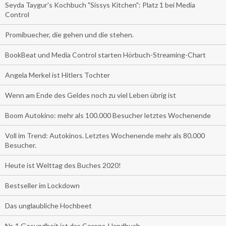
Seyda Taygur's Kochbuch "Sissys Kitchen": Platz 1 bei Media
Control
Promibuecher, die gehen und die stehen.
BookBeat und Media Control starten Hörbuch-Streaming-Chart
Angela Merkel ist Hitlers Tochter
Wenn am Ende des Geldes noch zu viel Leben übrig ist
Boom Autokino: mehr als 100.000 Besucher letztes Wochenende
Voll im Trend: Autokinos. Letztes Wochenende mehr als 80.000
Besucher.
Heute ist Welttag des Buches 2020!
Bestseller im Lockdown
Das unglaubliche Hochbeet
Nr. 1 Gesundheit ist das Corona-Handbuch