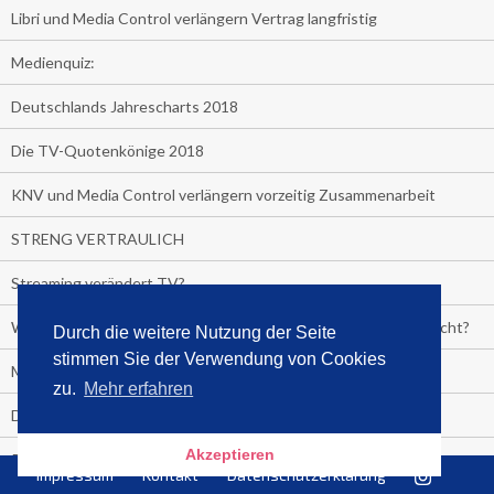
Libri und Media Control verlängern Vertrag langfristig
Medienquiz:
Deutschlands Jahrescharts 2018
Die TV-Quotenkönige 2018
KNV und Media Control verlängern vorzeitig Zusammenarbeit
STRENG VERTRAULICH
Streaming verändert TV?
Welcher TV-Sender hat seine Marktanteile seit 2013 vervierfacht?
Durch die weitere Nutzung der Seite
stimmen Sie der Verwendung von Cookies
Michelle for President!
zu.
Mehr erfahren
Das gruseligste Buch aller Zeiten
Akzeptieren
Promi-Biografien
Impressum
Kontakt
Datenschutzerklärung