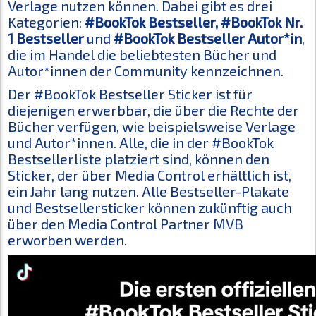
Verlage nutzen können. Dabei gibt es drei
Kategorien:
#BookTok Bestseller, #BookTok Nr.
1 Bestseller
und
#BookTok Bestseller Autor*in
,
die im Handel die beliebtesten Bücher und
Autor*innen der Community kennzeichnen.
Der #BookTok Bestseller Sticker ist für
diejenigen erwerbbar, die über die Rechte der
Bücher verfügen, wie beispielsweise Verlage
und Autor*innen. Alle, die in der #BookTok
Bestsellerliste platziert sind, können den
Sticker, der über Media Control erhältlich ist,
ein Jahr lang nutzen. Alle Bestseller-Plakate
und Bestsellersticker können zukünftig auch
über den Media Control Partner MVB
erworben werden.