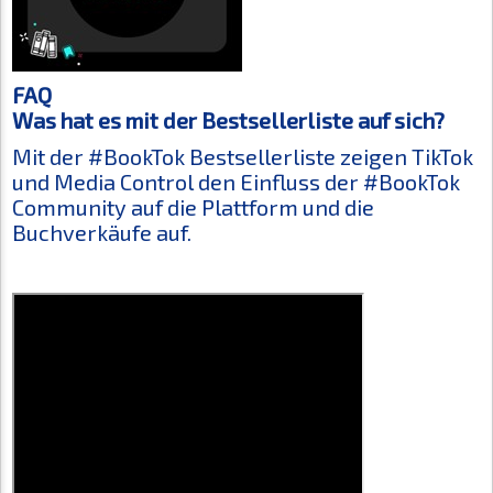
FAQ
Was hat es mit der Bestsellerliste auf sich?
Mit der #BookTok Bestsellerliste zeigen TikTok
und Media Control den Einfluss der #BookTok
Community auf die Plattform und die
Buchverkäufe auf.