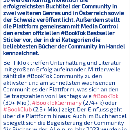
erfolgreichsten Buchtitel der Community in
zwei weiteren Genres und in Österreich sowie
der Schweiz veröffentlicht. Außerdem stellt
die Plattform gemeinsam mit Media Control
den ersten offiziellen #BookTok Bestseller
Sticker vor, der in drei Kategorien die
beliebtesten Bücher der Community im Handel
kennzeichnet.
Bei TikTok treffen Unterhaltung und Literatur
mit großem Erfolg aufeinander. Mittlerweile
zählt die #BookTok Community zu den
aktivsten und am schnellsten wachsenden
Communities der Plattform, was sich an den
Beitragszahlen von Hashtags wie
#BookTok
(30+ Mio.),
#BookTokGermany
(274+ k) oder
#BookClub
(2,3+ Mio.) zeigt. Der Einfluss geht
über die Plattform hinaus: Auch im Buchhandel
spiegelt sich die Begeisterung der Community
für Bücher wider. Allein im Jahr 2023 wurden in