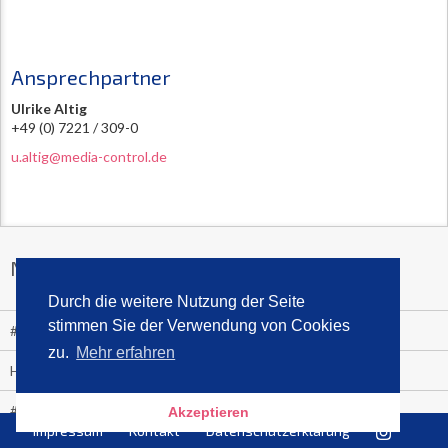
Ansprechpartner
Ulrike Altig
+49 (0) 7221 / 309-0
u.altig@media-control.de
News
Durch die weitere Nutzung der Seite
stimmen Sie der Verwendung von Cookies
#BookTok Bestsellerliste für den Monat Juli 2026
zu.
Mehr erfahren
Halbjahressieger 2026
#BookTok Bestsellerliste für den Monat Juni 2026
Akzeptieren
Impressum
Kontakt
Datenschutzerklärung