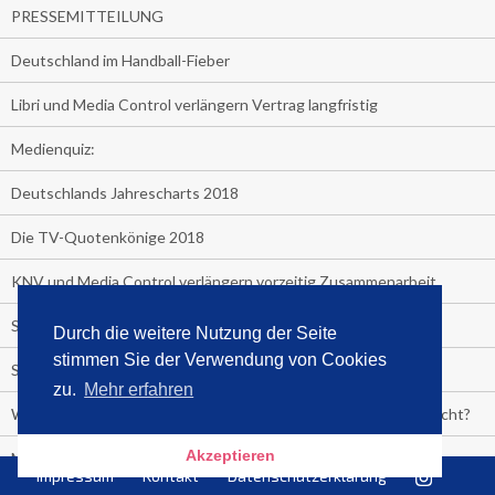
PRESSEMITTEILUNG
Deutschland im Handball-Fieber
Libri und Media Control verlängern Vertrag langfristig
Medienquiz:
Deutschlands Jahrescharts 2018
Die TV-Quotenkönige 2018
KNV und Media Control verlängern vorzeitig Zusammenarbeit
STRENG VERTRAULICH
Durch die weitere Nutzung der Seite
stimmen Sie der Verwendung von Cookies
Streaming verändert TV?
zu.
Mehr erfahren
Welcher TV-Sender hat seine Marktanteile seit 2013 vervierfacht?
Akzeptieren
Michelle for President!
Impressum
Kontakt
Datenschutzerklärung