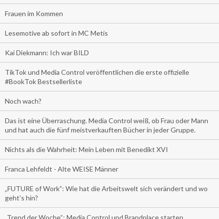
Frauen im Kommen
Lesemotive ab sofort in MC Metis
Kai Diekmann: Ich war BILD
TikTok und Media Control veröffentlichen die erste offizielle
#BookTok Bestsellerliste
Noch wach?
Das ist eine Überraschung. Media Control weiß, ob Frau oder Mann
und hat auch die fünf meistverkauften Bücher in jeder Gruppe.
Nichts als die Wahrheit: Mein Leben mit Benedikt XVI
Franca Lehfeldt - Alte WEISE Männer
„FUTURE of Work”: Wie hat die Arbeitswelt sich verändert und wo
geht’s hin?
„Trend der Woche“: Media Control und Brandplace starten