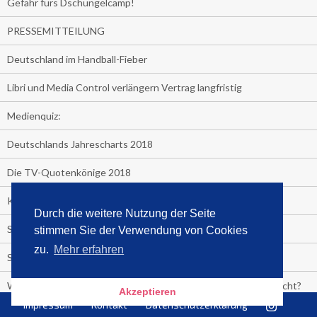
Gefahr fürs Dschungelcamp!
PRESSEMITTEILUNG
Deutschland im Handball-Fieber
Libri und Media Control verlängern Vertrag langfristig
Medienquiz:
Deutschlands Jahrescharts 2018
Die TV-Quotenkönige 2018
KNV und Media Control verlängern vorzeitig Zusammenarbeit
Durch die weitere Nutzung der Seite
STRENG VERTRAULICH
stimmen Sie der Verwendung von Cookies
zu.
Mehr erfahren
Streaming verändert TV?
Welcher TV-Sender hat seine Marktanteile seit 2013 vervierfacht?
Akzeptieren
Impressum
Kontakt
Datenschutzerklärung
Michelle for President!