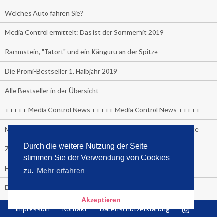
Welches Auto fahren Sie?
Media Control ermittelt: Das ist der Sommerhit 2019
Rammstein, "Tatort" und ein Känguru an der Spitze
Die Promi-Bestseller 1. Halbjahr 2019
Alle Bestseller in der Übersicht
+++++ Media Control News +++++ Media Control News +++++
Media Control beruft Arnd von Conrady zum Leiter E-Commerce
Durch die weitere Nutzung der Seite
Zuschauer-Trend der Fußball Frauen WM:
stimmen Sie der Verwendung von Cookies
Heute wäre sie 90 Jahre alt geworden.
zu.
Mehr erfahren
Das beliebteste Tatort-Duo ist?
Akzeptieren
Media Control: Friday-Greta
Impressum
Kontakt
Datenschutzerklärung