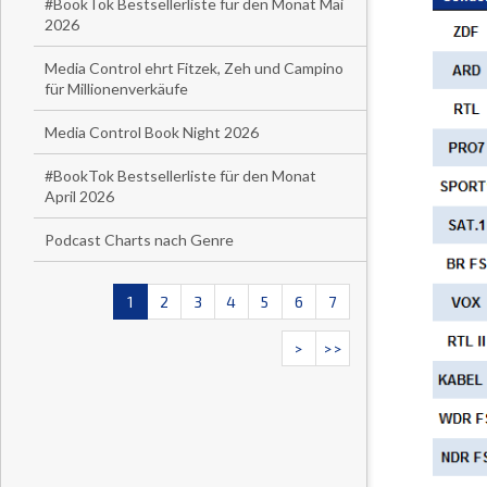
#BookTok Bestsellerliste für den Monat Mai
2026
Media Control ehrt Fitzek, Zeh und Campino
für Millionenverkäufe
Media Control Book Night 2026
#BookTok Bestsellerliste für den Monat
April 2026
Podcast Charts nach Genre
1
2
3
4
5
6
7
>
>>