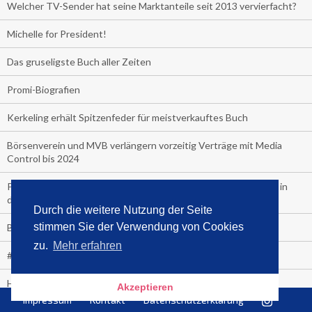
Welcher TV-Sender hat seine Marktanteile seit 2013 vervierfacht?
Michelle for President!
Das gruseligste Buch aller Zeiten
Promi-Biografien
Kerkeling erhält Spitzenfeder für meistverkauftes Buch
Börsenverein und MVB verlängern vorzeitig Verträge mit Media
Control bis 2024
PocketBook, Ceebo und Umbreit bringen Hörbuch-Downloads in
die Cloud
Durch die weitere Nutzung der Seite
stimmen Sie der Verwendung von Cookies
Bella Bella
zu.
Mehr erfahren
#1-Bestseller: "Das ist Alpha!" von Kollegah
Hammer! "Fear: Trump in the White House" (auf Englisch) von
Akzeptieren
Watergate-Urgestein
Impressum
Kontakt
Datenschutzerklärung