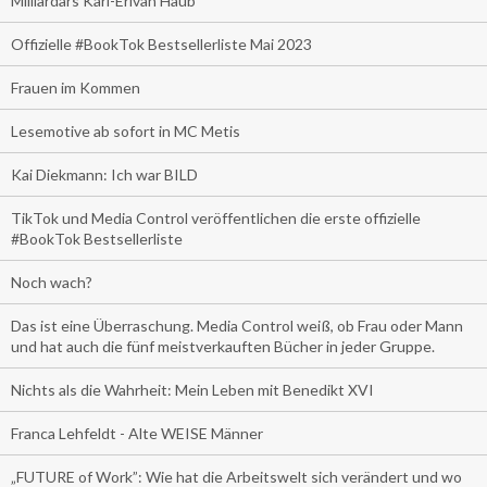
Milliardärs Karl-Erivan Haub
Offizielle #BookTok Bestsellerliste Mai 2023
Frauen im Kommen
Lesemotive ab sofort in MC Metis
Kai Diekmann: Ich war BILD
TikTok und Media Control veröffentlichen die erste offizielle
#BookTok Bestsellerliste
Noch wach?
Das ist eine Überraschung. Media Control weiß, ob Frau oder Mann
und hat auch die fünf meistverkauften Bücher in jeder Gruppe.
Nichts als die Wahrheit: Mein Leben mit Benedikt XVI
Franca Lehfeldt - Alte WEISE Männer
„FUTURE of Work”: Wie hat die Arbeitswelt sich verändert und wo