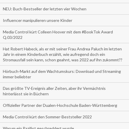
NEU: Buch-Bestseller der letzten vier Wochen
Influencer manipulieren unsere Kinder
Media Control kürt Colleen Hoover mit dem #BookTok Award
Q.03/2022
Hat Robert Habeck, als er mit seiner Frau Andrea Paluch im letzten
Jahr in einem Kinderbuch erzählt, wie aufregend doch ein
Stromausfall sein kann, schon geahnt, was 2022 auf ihn zukommt??
Hörbuch-Markt auf dem Wachtumskurs: Download und Streaming
immer beliebter
Das größte TV-Ereignis aller Zeiten, aber ihr Vermächtnis
hinterlässt sie in Büchern
Offizieller Partner der Dualen-Hochschule Baden-Württemberg
Media Control kürt den Sommer-Beststeller 2022
Warum ein Pazifist geschreddert wurde