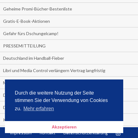
Geheime Promi-Bücher-Bestenliste
Gratis-E-Book-Aktionen
Gefahr fürs Dschungelcamp!
PRESSEMITTEILUNG
Deutschland im Handball-Fieber
Libri und Media Control verlängern Vertrag langfristig
Medienquiz:
Durch die weitere Nutzung der Seite
Deutschlands Jahrescharts 2018
stimmen Sie der Verwendung von Cookies
Die TV-Quotenkönige 2018
zu.
Mehr erfahren
KNV und Media Control verlängern vorzeitig Zusammenarbeit
Akzeptieren
STRENG VERTRAULICH
Impressum
Kontakt
Datenschutzerklärung