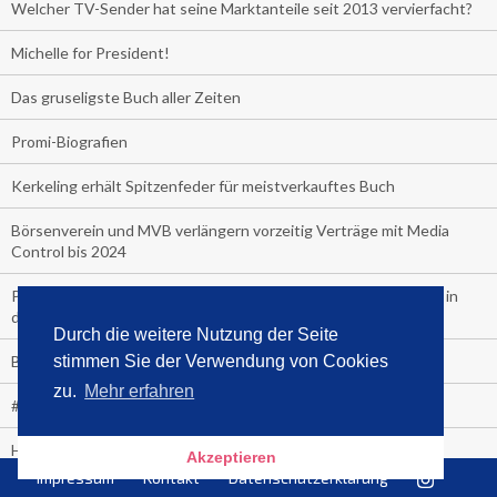
Welcher TV-Sender hat seine Marktanteile seit 2013 vervierfacht?
Michelle for President!
Das gruseligste Buch aller Zeiten
Promi-Biografien
Kerkeling erhält Spitzenfeder für meistverkauftes Buch
Börsenverein und MVB verlängern vorzeitig Verträge mit Media
Control bis 2024
PocketBook, Ceebo und Umbreit bringen Hörbuch-Downloads in
die Cloud
Durch die weitere Nutzung der Seite
Bella Bella
stimmen Sie der Verwendung von Cookies
zu.
Mehr erfahren
#1-Bestseller: "Das ist Alpha!" von Kollegah
Hammer! "Fear: Trump in the White House" (auf Englisch) von
Akzeptieren
Watergate-Urgestein
Impressum
Kontakt
Datenschutzerklärung