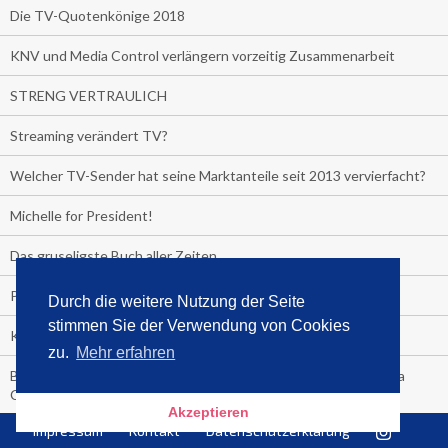
Die TV-Quotenkönige 2018
KNV und Media Control verlängern vorzeitig Zusammenarbeit
STRENG VERTRAULICH
Streaming verändert TV?
Welcher TV-Sender hat seine Marktanteile seit 2013 vervierfacht?
Michelle for President!
Das gruseligste Buch aller Zeiten
Promi-Biografien
Durch die weitere Nutzung der Seite
stimmen Sie der Verwendung von Cookies
Kerkeling erhält Spitzenfeder für meistverkauftes Buch
zu.
Mehr erfahren
Börsenverein und MVB verlängern vorzeitig Verträge mit Media
Control bis 2024
Akzeptieren
Impressum
Kontakt
Datenschutzerklärung
PocketBook, Ceebo und Umbreit bringen Hörbuch-Downloads in