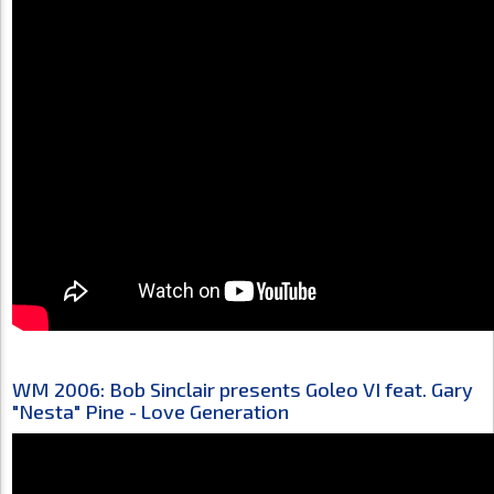
WM 2006: Bob Sinclair presents Goleo VI feat. Gary
"Nesta" Pine - Love Generation