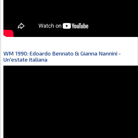
WM 1990: Edoardo Bennato & Gianna Nannini -
Un'estate italiana