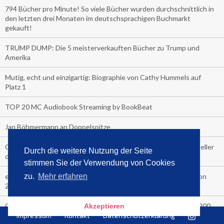
794 Bücher pro Minute! So viele Bücher wurden durchschnittlich in
den letzten drei Monaten im deutschsprachigen Buchmarkt
gekauft!
TRUMP DUMP: Die 5 meisterverkauften Bücher zu Trump und
Amerika
Mutig, echt und einzigartig: Biographie von Cathy Hummels auf
Platz 1
TOP 20 MC Audiobook Streaming by BookBeat
Jan Böhmermann an Doppelspitze
Corona Fehlalarm? Media Control hat die 5 Corona-Buch-Bestseller
Durch die weitere Nutzung der Seite
der letzten 3 Monate hier
stimmen Sie der Verwendung von Cookies
eBook-Fan? Media Control hat die 5 meistverkauften Reader von
zu.
Mehr erfahren
2020 und die Top 5 der meistgelesenen eBooks
COVER-CHECK: Die Top Ten Verkäufe letzte Woche an über 200
Akzeptieren
Bahnhofskiosken
Impressum
Kontakt
Datenschutzerklärung