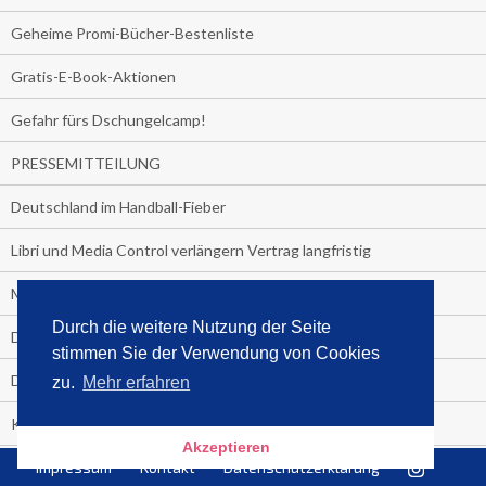
Geheime Promi-Bücher-Bestenliste
Gratis-E-Book-Aktionen
Gefahr fürs Dschungelcamp!
PRESSEMITTEILUNG
Deutschland im Handball-Fieber
Libri und Media Control verlängern Vertrag langfristig
Medienquiz:
Durch die weitere Nutzung der Seite
Deutschlands Jahrescharts 2018
stimmen Sie der Verwendung von Cookies
Die TV-Quotenkönige 2018
zu.
Mehr erfahren
KNV und Media Control verlängern vorzeitig Zusammenarbeit
Akzeptieren
STRENG VERTRAULICH
Impressum
Kontakt
Datenschutzerklärung