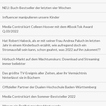
NEU: Buch-Bestseller der letzten vier Wochen
Influencer manipulieren unsere Kinder
Media Control kürt Colleen Hoover mit dem #BookTok Award
Q.03/2022
Hat Robert Habeck, als er mit seiner Frau Andrea Paluch im letzten
Jahr in einem Kinderbuch erzählt, wie aufregend doch ein
Stromausfall sein kann, schon geahnt, was 2022 auf ihn zukommt??
Hörbuch-Markt auf dem Wachtumskurs: Download und Streaming
immer beliebter
Das größte TV-Ereignis aller Zeiten, aber ihr Vermächtnis
hinterlässt sie in Büchern
Offizieller Partner der Dualen-Hochschule Baden-Württemberg
Media Control kürt den Sommer-Beststeller 2022
Warum ein Pazifist geschreddert wurde