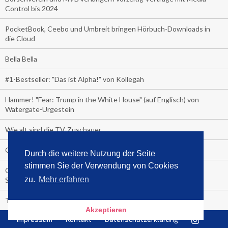
Control bis 2024
PocketBook, Ceebo und Umbreit bringen Hörbuch-Downloads in
die Cloud
Bella Bella
#1-Bestseller: "Das ist Alpha!" von Kollegah
Hammer! "Fear: Trump in the White House" (auf Englisch) von
Watergate-Urgestein
Wie alt sind die TV-Zuschauer
Geisterfahrer auf Überholspur
Durch die weitere Nutzung der Seite
stimmen Sie der Verwendung von Cookies
Gegen Einsamkeit: Single-Haushalte schauen täglich fast 6
zu.
Mehr erfahren
Stunden TV
TV-Quote:
Akzeptieren
Impressum
Kontakt
Datenschutzerklärung
Italienisches Kochbuch schießt auf Nummer 1 in Deutschland,