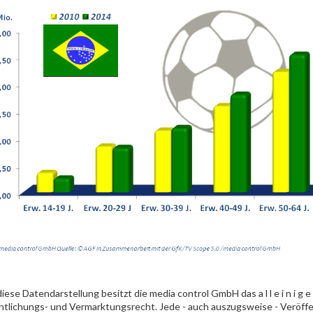
diese Datendarstellung besitzt die media control GmbH das a l l e i n i g e
ntlichungs- und Vermarktungsrecht. Jede - auch auszugsweise - Veröff