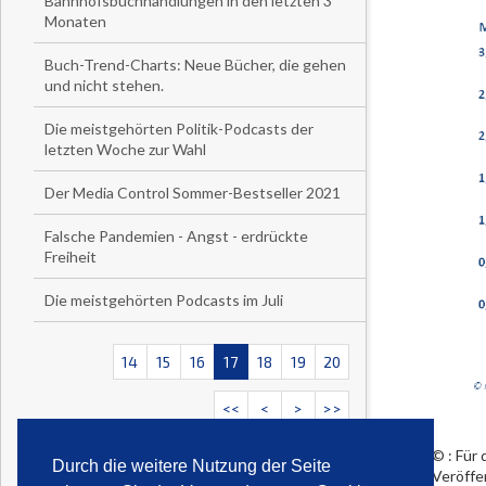
Bahnhofsbuchhandlungen in den letzten 3
Monaten
Buch-Trend-Charts: Neue Bücher, die gehen
und nicht stehen.
Die meistgehörten Politik-Podcasts der
letzten Woche zur Wahl
Der Media Control Sommer-Bestseller 2021
Falsche Pandemien - Angst - erdrückte
Freiheit
Die meistgehörten Podcasts im Juli
14
15
16
17
18
19
20
<<
<
>
>>
© : Für 
Durch die weitere Nutzung der Seite
Veröffe