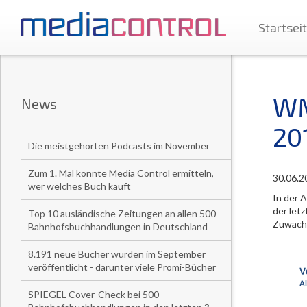
Startsei
WM
News
20
Die meistgehörten Podcasts im November
Zum 1. Mal konnte Media Control ermitteln,
30.06.2
wer welches Buch kauft
In der 
der let
Top 10 ausländische Zeitungen an allen 500
Zuwäch
Bahnhofsbuchhandlungen in Deutschland
8.191 neue Bücher wurden im September
veröffentlicht - darunter viele Promi-Bücher
SPIEGEL Cover-Check bei 500