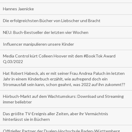
Hannes Jaenicke
Die erfolgreichsten Bücher von Liebscher und Bracht
NEU: Buch-Bestseller der letzten vier Wochen
Influencer manipulieren unsere Kinder
Media Control kürt Colleen Hoover mit dem #BookTok Award
Q.03/2022
Hat Robert Habeck, als er mit seiner Frau Andrea Paluch im letzten
Jahr in einem Kinderbuch erzählt, wie aufregend doch ein
Stromausfall sein kann, schon geahnt, was 2022 auf ihn zukommt??
Hörbuch-Markt auf dem Wachtumskurs: Download und Streaming
immer beliebter
Das größte TV-Ereignis aller Zeiten, aber ihr Vermächtnis
hinterlässt sie in Büchern
Offizieller Partner der Dualen-Hochschule Baden-Württemberg