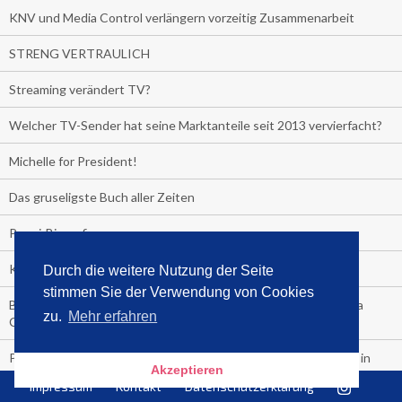
KNV und Media Control verlängern vorzeitig Zusammenarbeit
STRENG VERTRAULICH
Streaming verändert TV?
Welcher TV-Sender hat seine Marktanteile seit 2013 vervierfacht?
Michelle for President!
Das gruseligste Buch aller Zeiten
Promi-Biografien
Kerkeling erhält Spitzenfeder für meistverkauftes Buch
Durch die weitere Nutzung der Seite
stimmen Sie der Verwendung von Cookies
Börsenverein und MVB verlängern vorzeitig Verträge mit Media
zu.
Mehr erfahren
Control bis 2024
PocketBook, Ceebo und Umbreit bringen Hörbuch-Downloads in
Akzeptieren
die Cloud
Impressum
Kontakt
Datenschutzerklärung