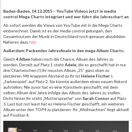
Baden-Baden, 14.12.2015 – YouTube Videos jetzt in media
control Mega Charts integriert und wer führt die Jahreschart an
Ab sofort werden die Views von YouTube mit in die Mega Charts
einberechnet. Damit ist es der media control gelungen, den
Gesamtnutzen der Musik in Deutschland noch genauer abzubilden.
Näheres dazu
hier
.
Außerdem: Packendes Jahresfinale in den mega Album Charts:
Gleich
4 Alben
haben noch die Chance, Album des Jahres zu
werden. Derzeit auf Platz 1 steht
Adele
, die es geschafft hat in nur
drei Chartwochen (!) ihr neustes Album „25“ ganz oben zu
platzieren. Mit knappem Abstand zu ihr ist
Helene Fischer
‘s
„Farbenspiel“ auf Platz 2. Sie könnte außerdem einen neuen Rekord
aufstellen: Nie zuvor hat es eine Künstlerin geschafft, mit dem
selben Album drei Jahre infolge das Album des Jahres zu stellen.
Dicht hinter ihr steht „Muttersprache“ von
Sarah Connor
auf Platz
3. Last but not least hat es Helene Fischer geschafft, ein weiteres
Album unter den TOP4 zu platzieren: Ihr „Weihnachten“ liegt aktuell
auf Position 4.