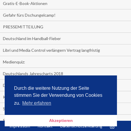
Gratis-E-Book-Aktionen
Gefahr fürs Dschungelcamp!
PRESSEMITTEILUNG
Deutschland im Handball-Fieber
Libri und Media Control verlängern Vertrag langfristig
Medienquiz:
Deutschlands Jahrescharts 2018
Die TV-Quotenkönige 2018
Durch die weitere Nutzung der Seite
stimmen Sie der Verwendung von Cookies
KNV und Media Control verlängern vorzeitig Zusammenarbeit
zu.
Mehr erfahren
STRENG VERTRAULICH
Streaming verändert TV?
Akzeptieren
Impressum
Kontakt
Datenschutzerklärung