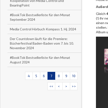
Kooperation von Media Control und
BearingPoint
Außerde
Gleich
4
#BookTok Bestsellerliste für den Monat
(!) ihr 
September 2024
einen ne
stellen.
Media Control Hörbuch Kompass 1. Hj. 2024
Album un
Der Countdown läuft für die Premiere:
Bücherfestival Baden-Baden vom 7. bis 10.
November 2024
#BookTok Bestsellerliste für den Monat
August 2024
4
5
6
7
8
9
10
<<
<
>
>>