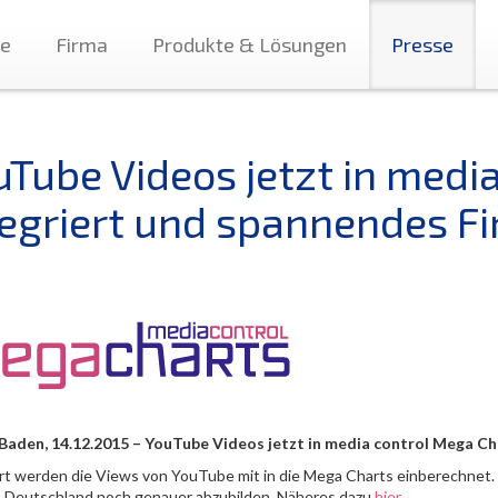
te
Firma
Produkte & Lösungen
Presse
uTube Videos jetzt in medi
tegriert und spannendes Fi
aden, 14.12.2015 – YouTube Videos jetzt in media control Mega Char
rt werden die Views von YouTube mit in die Mega Charts einberechnet. 
n Deutschland noch genauer abzubilden. Näheres dazu
hier
.