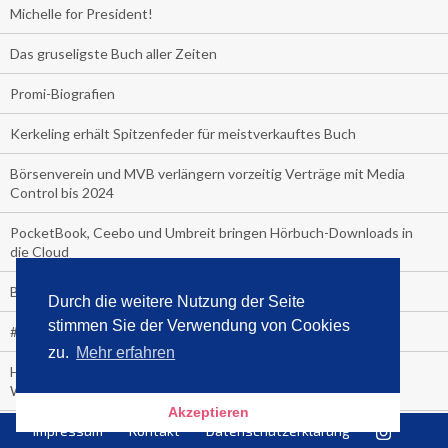
Michelle for President!
Das gruseligste Buch aller Zeiten
Promi-Biografien
Kerkeling erhält Spitzenfeder für meistverkauftes Buch
Börsenverein und MVB verlängern vorzeitig Verträge mit Media
Control bis 2024
PocketBook, Ceebo und Umbreit bringen Hörbuch-Downloads in
die Cloud
Bella Bella
Durch die weitere Nutzung der Seite
stimmen Sie der Verwendung von Cookies
#1-Bestseller: "Das ist Alpha!" von Kollegah
zu.
Mehr erfahren
Hammer! "Fear: Trump in the White House" (auf Englisch) von
Watergate-Urgestein
Akzeptieren
Wie alt sind die TV-Zuschauer
Impressum
Kontakt
Datenschutzerklärung