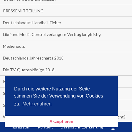
PRESSEMITTEILUNG
Deutschland im Handball-Fieber
Libri und Media Control verlängern Vertrag langfristig
Medienquiz:
Deutschlands Jahrescharts 2018
Die TV-Quotenkönige 2018
KNV und Media Control verlängern vorzeitig Zusammenarbeit
Durch die weitere Nutzung der Seite
STRENG VERTRAULICH
stimmen Sie der Verwendung von Cookies
zu.
Mehr erfahren
Streaming verändert TV?
Welcher TV-Sender hat seine Marktanteile seit 2013 vervierfacht?
Akzeptieren
Impressum
Kontakt
Datenschutzerklärung
Michelle for President!