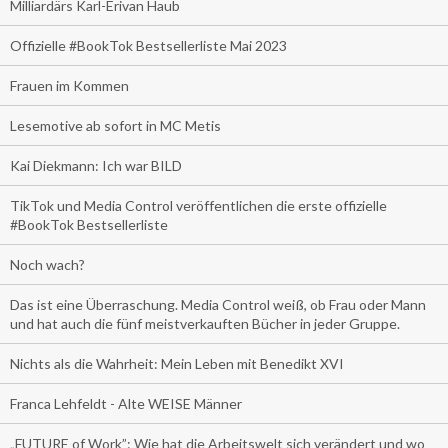
Milliardärs Karl-Erivan Haub
Offizielle #BookTok Bestsellerliste Mai 2023
Frauen im Kommen
Lesemotive ab sofort in MC Metis
Kai Diekmann: Ich war BILD
TikTok und Media Control veröffentlichen die erste offizielle
#BookTok Bestsellerliste
Noch wach?
Das ist eine Überraschung. Media Control weiß, ob Frau oder Mann
und hat auch die fünf meistverkauften Bücher in jeder Gruppe.
Nichts als die Wahrheit: Mein Leben mit Benedikt XVI
Franca Lehfeldt - Alte WEISE Männer
„FUTURE of Work”: Wie hat die Arbeitswelt sich verändert und wo