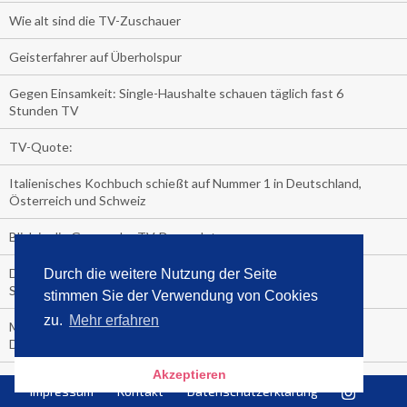
Wie alt sind die TV-Zuschauer
Geisterfahrer auf Überholspur
Gegen Einsamkeit: Single-Haushalte schauen täglich fast 6
Stunden TV
TV-Quote:
Italienisches Kochbuch schießt auf Nummer 1 in Deutschland,
Österreich und Schweiz
Blick in die Garage der TV-Dauerglotzer
Die Deutschen investieren, während die Österreicher und
Durch die weitere Nutzung der Seite
Schweizer noch nachdenken, wie sie reich werden.
stimmen Sie der Verwendung von Cookies
zu.
Mehr erfahren
Meistverkaufte Blu-ray im zweiten Quartal – Doppelspitze für
Disney
Akzeptieren
media control-Bestseller erstes Halbjahr 2018
Impressum
Kontakt
Datenschutzerklärung