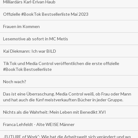
Milliardärs Karl-Erivan Haub
Offizielle #BookTok Bestsellerliste Mai 2023
Frauen im Kommen
Lesemotive ab sofort in MC Metis
Kai Diekmann: Ich war BILD
TikTok und Media Control veröffentlichen die erste offizielle
#BookTok Bestsellerliste
Noch wach?
Das ist eine Überraschung. Media Control weiß, ob Frau oder Mann
und hat auch die fünf meistverkauften Bücher in jeder Gruppe.
Nichts als die Wahrheit: Mein Leben mit Benedikt XVI
Franca Lehfeldt - Alte WEISE Männer
„FUTURE of Work”: Wie hat die Arbeitswelt sich verändert und wo