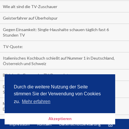
Wie alt sind die TV-Zuschauer
Geisterfahrer auf Überholspur
Gegen Einsamkeit: Single-Haushalte schauen täglich fast 6
Stunden TV
TV-Quote:
Italienisches Kochbuch schießt auf Nummer 1 in Deutschland,
Österreich und Schweiz
Blick in die Garage der TV-Dauerglotzer
Die Deutschen investieren, während die Österreicher und
Durch die weitere Nutzung der Seite
Schweizer noch nachdenken, wie sie reich werden.
stimmen Sie der Verwendung von Cookies
zu.
Mehr erfahren
Meistverkaufte Blu-ray im zweiten Quartal – Doppelspitze für
Disney
Akzeptieren
media control-Bestseller erstes Halbjahr 2018
Impressum
Kontakt
Datenschutzerklärung