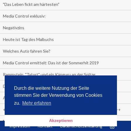
"Das Leben fickt am härtesten"
Media Control exklusiv:
Negativzins
Heute ist Tag des Malbuchs
Welches Auto fahren Sie?
Media Control ermittelt: Das ist der Sommerhit 2019
Rammstein, "Tatort" und ein Känguru an der Spitze
Die Promi-Bestseller 1. Halbjahr 2019
Durch die weitere Nutzung der Seite
stimmen Sie der Verwendung von Cookies
Alle Bestseller in der Übersicht
zu.
Mehr erfahren
+++++ Media Control News +++++ Media Control News +++++
Akzeptieren
Media Control beruft Arnd von Conrady zum Leiter E-Commerce
Impressum
Kontakt
Datenschutzerklärung