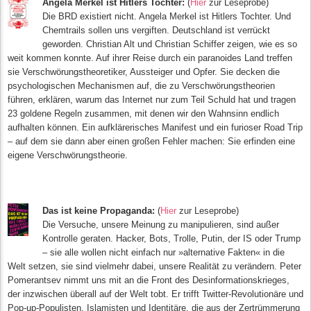
A
n
g
ela
Merkel ist Hitlers Tochter:
(
Hier
zur Leseprobe)
Die B
RD exi
sti
ert nicht. Angela Merkel ist Hitlers Tochter. Und
Chemtrails sollen uns vergiften. Deutschland ist verrückt
geworden. Christian Alt und Christian Schiffer zeigen, wie es so
weit kommen konnte. Auf ihrer Reise durch ein paranoides Land treffen
sie Verschwörungstheoretiker, Aussteiger und Opfer. Sie decken die
psychologischen Mechanismen auf, die zu Ver
schwöru
ngstheorien
führen, erklären, warum das Internet nur zum Teil Schuld hat und tragen
23 goldene Regeln zusammen, mit denen wir den Wahnsinn endlich
aufhalten können. Ein aufklärerisches Manifest und ein furioser Road Trip
– auf dem sie dann aber einen großen Fehler machen: Sie erfinden eine
eigene Verschwörungstheorie.
D
as ist keine Propaganda:
(
Hier
zur Leseprobe)
Die Versuche, unsere Meinung zu manipulieren, sind außer
Kontrolle geraten. Hacker, Bots, Trolle, Putin, der IS oder Trump
– sie alle wollen nicht einfach nur »alternative Fakten« in die
Welt setzen, sie sind vielmehr dabei, unsere Realität zu verändern. Peter
Pomerantsev nimmt uns mit an die Front des Desinformationskrieges,
der inzwischen überall auf der Welt tobt. Er trifft Twitter-Revolutionäre und
Pop-up-Populisten, Islamisten und Identitäre, die aus der Zertrümmerung