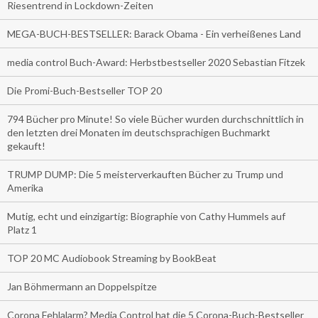
Riesentrend in Lockdown-Zeiten
MEGA-BUCH-BESTSELLER: Barack Obama - Ein verheißenes Land
media control Buch-Award: Herbstbestseller 2020 Sebastian Fitzek
Die Promi-Buch-Bestseller TOP 20
794 Bücher pro Minute! So viele Bücher wurden durchschnittlich in
den letzten drei Monaten im deutschsprachigen Buchmarkt
gekauft!
TRUMP DUMP: Die 5 meisterverkauften Bücher zu Trump und
Amerika
Mutig, echt und einzigartig: Biographie von Cathy Hummels auf
Platz 1
TOP 20 MC Audiobook Streaming by BookBeat
Jan Böhmermann an Doppelspitze
Corona Fehlalarm? Media Control hat die 5 Corona-Buch-Bestseller