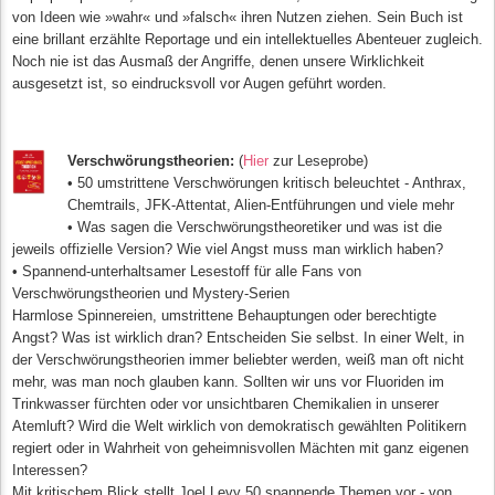
von Ideen wie »wahr« und »falsch« ihren Nutzen ziehen. Sein Buch ist
eine brillant erzählte Reportage und ein intellektuelles Abenteuer zugleich.
Noch nie ist das Ausmaß der Angriffe, denen unsere Wirklichkeit
ausgesetzt ist, so eindrucksvoll vor Augen geführt worden.
Verschwörungstheorien:
(
Hier
zur Leseprobe)
• 50 umstrittene Verschwörungen kritisch beleuchtet - Anthrax,
Chemtrails, JFK-Attentat, Alien-Entführungen und viele mehr
• Was sagen die Verschwörungstheoretiker und was ist die
jeweils offizielle Version? Wie viel Angst muss man wirklich haben?
• Spannend-unterhaltsamer Lesestoff für alle Fans von
Verschwörungstheorien und Mystery-Serien
Harmlose Spinnereien, umstrittene Behauptungen oder berechtigte
Angst? Was ist wirklich dran? Entscheiden Sie selbst. In einer Welt, in
der Verschwörungstheorien immer beliebter werden, weiß man oft nicht
mehr, was man noch glauben kann. Sollten wir uns vor Fluoriden im
Trinkwasser fürchten oder vor unsichtbaren Chemikalien in unserer
Atemluft? Wird die Welt wirklich von demokratisch gewählten Politikern
regiert oder in Wahrheit von geheimnisvollen Mächten mit ganz eigenen
Interessen?
Mit kritischem Blick stellt Joel Levy 50 spannende Themen vor - von