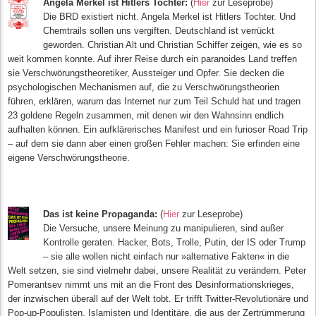
A
n
g
ela
Merkel ist Hitlers Tochter:
(
Hier
zur Leseprobe)
Die B
RD exi
sti
ert nicht. Angela Merkel ist Hitlers Tochter. Und
Chemtrails sollen uns vergiften. Deutschland ist verrückt
geworden. Christian Alt und Christian Schiffer zeigen, wie es so
weit kommen konnte. Auf ihrer Reise durch ein paranoides Land treffen
sie Verschwörungstheoretiker, Aussteiger und Opfer. Sie decken die
psychologischen Mechanismen auf, die zu Ver
schwöru
ngstheorien
führen, erklären, warum das Internet nur zum Teil Schuld hat und tragen
23 goldene Regeln zusammen, mit denen wir den Wahnsinn endlich
aufhalten können. Ein aufklärerisches Manifest und ein furioser Road Trip
– auf dem sie dann aber einen großen Fehler machen: Sie erfinden eine
eigene Verschwörungstheorie.
D
as ist keine Propaganda:
(
Hier
zur Leseprobe)
Die Versuche, unsere Meinung zu manipulieren, sind außer
Kontrolle geraten. Hacker, Bots, Trolle, Putin, der IS oder Trump
– sie alle wollen nicht einfach nur »alternative Fakten« in die
Welt setzen, sie sind vielmehr dabei, unsere Realität zu verändern. Peter
Pomerantsev nimmt uns mit an die Front des Desinformationskrieges,
der inzwischen überall auf der Welt tobt. Er trifft Twitter-Revolutionäre und
Pop-up-Populisten, Islamisten und Identitäre, die aus der Zertrümmerung