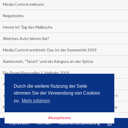
Media Control exklusiv:
Negativzins
Heute ist Tag des Malbuchs
Welches Auto fahren Sie?
Media Control ermittelt: Das ist der Sommerhit 2019
Rammstein, "Tatort" und ein Känguru an der Spitze
Die Promi-Bestseller 1. Halbjahr 2019
Alle Bestseller in der Übersicht
Durch die weitere Nutzung der Seite
stimmen Sie der Verwendung von Cookies
+++++ Media Control News +++++ Media Control News +++++
zu.
Mehr erfahren
Media Control beruft Arnd von Conrady zum Leiter E-Commerce
Akzeptieren
Zuschauer-Trend der Fußball Frauen WM:
Impressum
Kontakt
Datenschutzerklärung