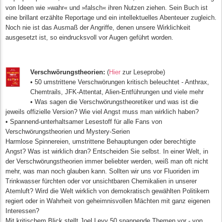
von Ideen wie »wahr« und »falsch« ihren Nutzen ziehen. Sein Buch ist
eine brillant erzählte Reportage und ein intellektuelles Abenteuer zugleich.
Noch nie ist das Ausmaß der Angriffe, denen unsere Wirklichkeit
ausgesetzt ist, so eindrucksvoll vor Augen geführt worden.
Verschwörungstheorien:
(
Hier
zur Leseprobe)
• 50 umstrittene Verschwörungen kritisch beleuchtet - Anthrax,
Chemtrails, JFK-Attentat, Alien-Entführungen und viele mehr
• Was sagen die Verschwörungstheoretiker und was ist die
jeweils offizielle Version? Wie viel Angst muss man wirklich haben?
• Spannend-unterhaltsamer Lesestoff für alle Fans von
Verschwörungstheorien und Mystery-Serien
Harmlose Spinnereien, umstrittene Behauptungen oder berechtigte
Angst? Was ist wirklich dran? Entscheiden Sie selbst. In einer Welt, in
der Verschwörungstheorien immer beliebter werden, weiß man oft nicht
mehr, was man noch glauben kann. Sollten wir uns vor Fluoriden im
Trinkwasser fürchten oder vor unsichtbaren Chemikalien in unserer
Atemluft? Wird die Welt wirklich von demokratisch gewählten Politikern
regiert oder in Wahrheit von geheimnisvollen Mächten mit ganz eigenen
Interessen?
Mit kritischem Blick stellt Joel Levy 50 spannende Themen vor - von