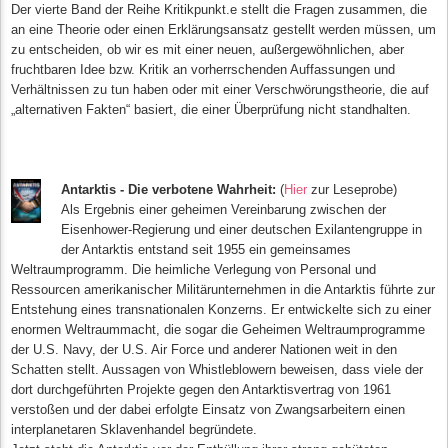
Der vierte Band der Reihe Kritikpunkt.e stellt die Fragen zusammen, die
an eine Theorie oder einen Erklärungsansatz gestellt werden müssen, um
zu entscheiden, ob wir es mit einer neuen, außergewöhnlichen, aber
fruchtbaren Idee bzw. Kritik an vorherrschenden Auffassungen und
Verhältnissen zu tun haben oder mit einer Verschwörungstheorie, die auf
„alternativen Fakten“ basiert, die einer Überprüfung nicht standhalten.
Antarktis - Die verbotene Wahrheit:
(
Hier
zur Leseprobe)
Als Ergebnis einer geheimen Vereinbarung zwischen der
Eisenhower-Regierung und einer deutschen Exilantengruppe in
der Antarktis entstand seit 1955 ein gemeinsames
Weltraumprogramm. Die heimliche Verlegung von Personal und
Ressourcen amerikanischer Militärunternehmen in die Antarktis führte zur
Entstehung eines transnationalen Konzerns. Er entwickelte sich zu einer
enormen Weltraummacht, die sogar die Geheimen Weltraumprogramme
der U.S. Navy, der U.S. Air Force und anderer Nationen weit in den
Schatten stellt. Aussagen von Whistleblowern beweisen, dass viele der
dort durchgeführten Projekte gegen den Antarktisvertrag von 1961
verstoßen und der dabei erfolgte Einsatz von Zwangsarbeitern einen
interplanetaren Sklavenhandel begründete.