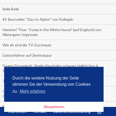
Bella Bella
#1-Bestseller: "Das ist Alpha!" von Kollegah
Hammer! "Fear: Trump in the White House" (auf Englisch) von
Watergate-Urgestein
Wie alt sind die TV-Zuschauer
Geisterfahrer auf Überholspur
Gegen Einsamkeit: Single-Haushalte schauen täglich fast 6
Stunden TV
Durch die weitere Nutzung der Seite
TV-Quote:
stimmen Sie der Verwendung von Cookies
Italienisches Kochbuch schießt auf Nummer 1 in Deutschland,
zu.
Mehr erfahren
Österreich und Schweiz
Blick in die Garage der TV-Dauerglotzer
Akzeptieren
Impressum
Kontakt
Datenschutzerklärung