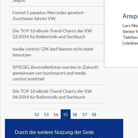
zeigte,
Formel 1 paradox: Mercedes gewinnt -
Ansp
Zuschauer fahren VW.
Lars Ni
Die TOP 10 eBook-Trend-Charts der KW
Senior 
12/2014 für Belletristik und Sachbuch
Telefon
l.niedr
media control: GfK darf Namen nicht mehr
benutzen
SPIEGEL-Bestsellerlisten werden in Zukunft
gemeinsam von buchreport und media
control ermittelt
Die TOP 10 eBook-Trend-Charts der KW
04/2014 für Belletristik und Sachbuch
52
53
54
55
56
57
58
<<
<
>
>>
Durch die weitere Nutzung der Seite