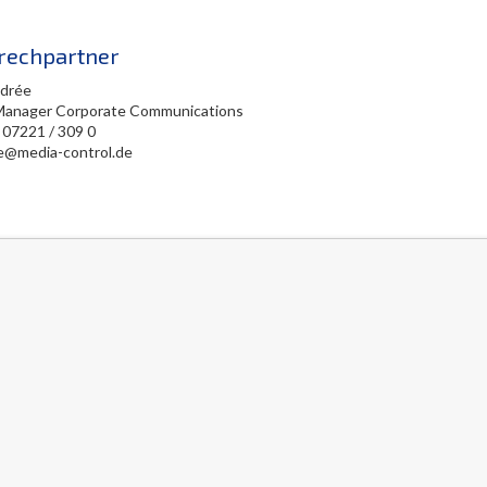
rechpartner
edrée
Manager Corporate Communications
 07221 / 309 0
ee@media-control.de