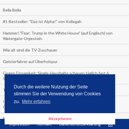
Bella Bella
#1-Bestseller: "Das ist Alpha!" von Kollegah
Hammer! "Fear: Trump in the White House" (auf Englisch) von
Watergate-Urgestein
Wie alt sind die TV-Zuschauer
Geisterfahrer auf Überholspur
Gegen Einsamkeit: Single-Haushalte schauen täglich fast 6
Stunden TV
Durch die weitere Nutzung der Seite
TV-Quote:
stimmen Sie der Verwendung von Cookies
Italienisches Kochbuch schießt auf Nummer 1 in Deutschland,
zu.
Mehr erfahren
Österreich und Schweiz
Blick in die Garage der TV-Dauerglotzer
Akzeptieren
Impressum
Kontakt
Datenschutzerklärung